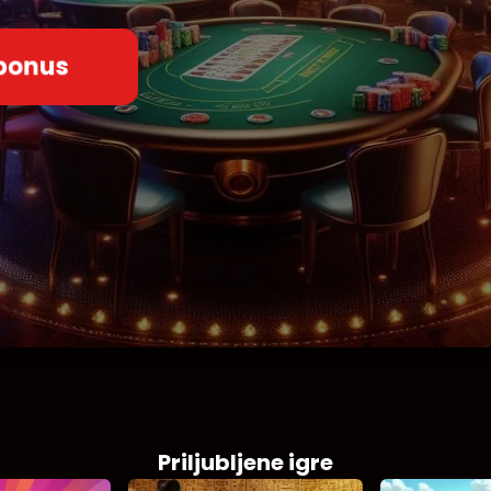
bonus
Priljubljene igre