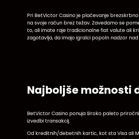
Pri BetVictor Casino je plačevanje brezskrbno
na svoje račun brez težav. Zavedamo se pomen
to, ali imate raje tradicionalne fiat valute ali
zagotavlja, da imajo igralci popoln nadzor nad 
Najboljše možnosti d
BetVictor Casino ponuja široko paleto priročni
izvedbi transakcij.
Od kreditnih/debetnih kartic, kot sta Visa ali M