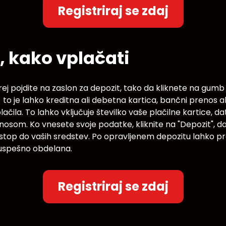
Registriraj se zdaj
, kako vplačati
ej pojdite na zaslon za depozit, tako da kliknete na gumb
 - to je lahko kreditna ali debetna kartica, bančni prenos a
čila. To lahko vključuje številko vaše plačilne kartice, 
om. Ko vnesete svoje podatke, kliknite na "Depozit", da 
top do vaših sredstev. Po opravljenem depozitu lahko pr
a uspešno obdelana.
Registriraj se zdaj