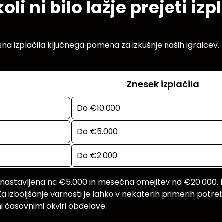
li ni bilo lažje prejeti izp
a izplačila ključnega pomena za izkušnje naših igralce
Znesek izplačila
Do €10.000
Do €5.000
Do €2.000
 nastavljena na €5.000 in mesečna omejitev na €20.000. Dr
Za izboljšanje varnosti je lahko v nekaterih primerih potre
i časovnimi okviri obdelave.