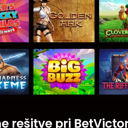
 rešitve pri BetVicto