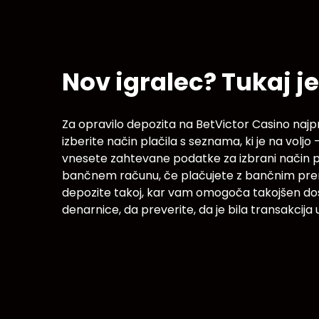
Nov igralec? Tukaj je
Za opravilo depozita na BetVictor Casino najpr
izberite način plačila s seznama, ki je na voljo
vnesete zahtevane podatke za izbrani način pla
bančnem računu, če plačujete z bančnim prenos
depozite takoj, kar vam omogoča takojšen dos
denarnice, da preverite, da je bila transakcij