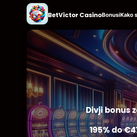
BetVictor Casino
Bonusi
Kako s
Divji bonus 
195% do €47