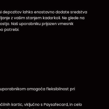
asi depozitov lahko enostavno dodate sredstva
janje z vašim stanjem kadarkoli. Ne glede na
itrostjo. Naš uporabniku prijazen vmesnik
po potrebi.
ar uporabnikom omogoča fleksibilnost pri
čilnih kartic, vključno s Paysafecard, in celo