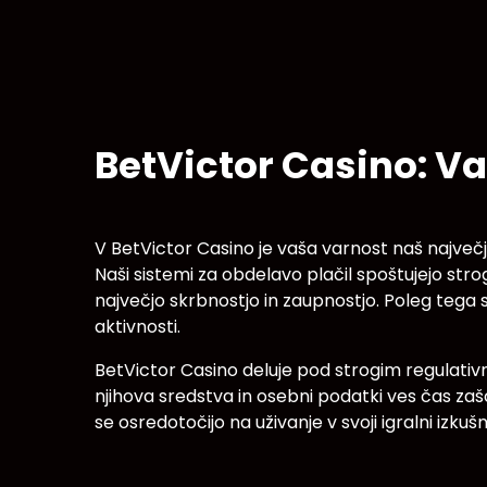
BetVictor Casino: V
V BetVictor Casino je vaša varnost naš največji
Naši sistemi za obdelavo plačil spoštujejo stro
največjo skrbnostjo in zaupnostjo. Poleg tega 
aktivnosti.
BetVictor Casino deluje pod strogim regulativni
njihova sredstva in osebni podatki ves čas za
se osredotočijo na uživanje v svoji igralni izkušn