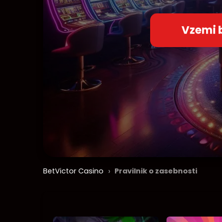
Vzemi 
›
BetVictor Casino
Pravilnik o zasebnosti