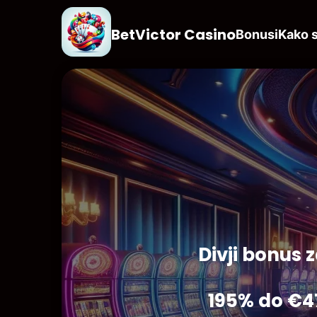
BetVictor Casino
Bonusi
Kako s
Divji bonus 
195% do €47