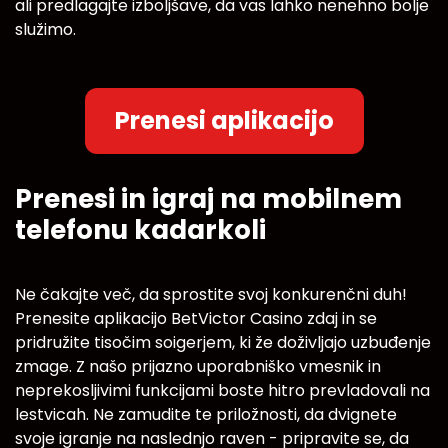
ali predlagajte izboljšave, da vas lahko nenehno bolje
služimo.
Prenesi aplikacijo
Prenesi in igraj na mobilnem
telefonu kadarkoli
Ne čakajte več, da sprostite svoj konkurenčni duh!
Prenesite aplikacijo BetVictor Casino zdaj in se
pridružite tisočim soigerjem, ki že doživljajo uzbuđenje
zmage. Z našo prijazno uporabniško vmesnik in
neprekosljivimi funkcijami boste hitro prevladovali na
lestvicah. Ne zamudite te priložnosti, da dvignete
svoje igranje na naslednjo raven - pripravite se, da