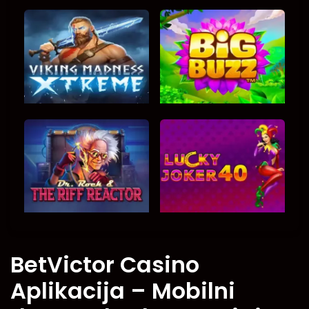
BetVictor Casino
Aplikacija – Mobilni