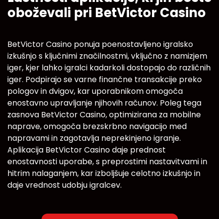
oboževali pri BetVictor Casino
BetVictor Casino ponuja poenostavljeno igralsko
izkušnjo s ključnimi značilnostmi, vključno z namizjem
iger, kjer lahko igralci kadarkoli dostopajo do različnih
iger. Podpirajo se varne finančne transakcije preko
pologov in dvigov, kar uporabnikom omogoča
enostavno upravljanje njihovih računov. Poleg tega
zasnova BetVictor Casino, optimizirana za mobilne
naprave, omogoča brezskrbno navigacijo med
napravami in zagotavlja neprekinjeno igranje.
Aplikacija BetVictor Casino daje prednost
enostavnosti uporabe, s preprostimi nastavitvami in
hitrim nalaganjem, kar izboljšuje celotno izkušnjo in
daje vrednost udobju igralcev.