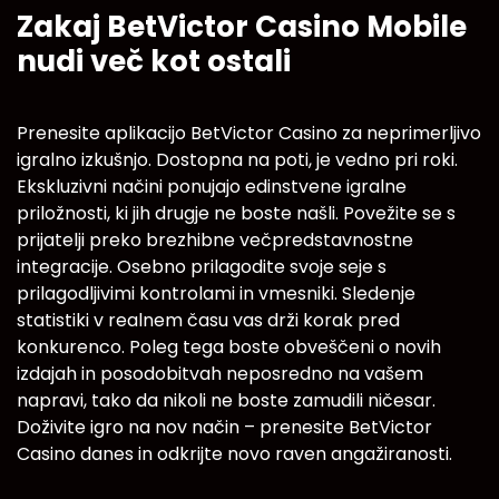
Zakaj BetVictor Casino Mobile
nudi več kot ostali
Prenesite aplikacijo BetVictor Casino za neprimerljivo
igralno izkušnjo. Dostopna na poti, je vedno pri roki.
Ekskluzivni načini ponujajo edinstvene igralne
priložnosti, ki jih drugje ne boste našli. Povežite se s
prijatelji preko brezhibne večpredstavnostne
integracije. Osebno prilagodite svoje seje s
prilagodljivimi kontrolami in vmesniki. Sledenje
statistiki v realnem času vas drži korak pred
konkurenco. Poleg tega boste obveščeni o novih
izdajah in posodobitvah neposredno na vašem
napravi, tako da nikoli ne boste zamudili ničesar.
Doživite igro na nov način – prenesite BetVictor
Casino danes in odkrijte novo raven angažiranosti.