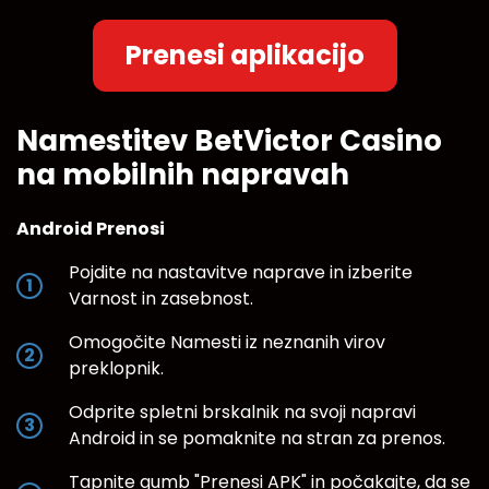
Prenesi aplikacijo
Namestitev BetVictor Casino
na mobilnih napravah
Android Prenosi
Pojdite na nastavitve naprave in izberite
Varnost in zasebnost.
Omogočite Namesti iz neznanih virov
preklopnik.
Odprite spletni brskalnik na svoji napravi
Android in se pomaknite na stran za prenos.
Tapnite gumb "Prenesi APK" in počakajte, da se